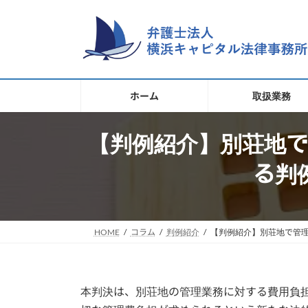
コ
ナ
ン
ビ
テ
ゲ
ン
ー
ツ
シ
へ
ョ
ホーム
取扱業務
ス
ン
キ
に
移
【判例紹介】別荘地で
ッ
動
プ
る判
HOME
コラム
判例紹介
【判例紹介】別荘地で管理
本判決は、別荘地の管理業務に対する費用負