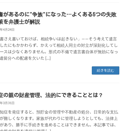
書があるのに"争族"になった…よくある5つの失敗
策を弁護士が解説
5年4月24日
書さえ書いておけば、相続争いは起きない」——そう考えて遺言
したにもかかわらず、かえって相続人同士の対立が深刻化してし
ースは少なくありません。形式の不備で遺言書自体が無効になっ
遺留分への配慮を欠いた […]
続きを読む
症の親の財産管理、法的にできることとは？
5年3月31日
知症を発症すると、預貯金の管理や不動産の処分、日常的な支払
が難しくなります。家族が代わりに管理しようとしても、法律上
があり、勝手に手続きを進めることはできません。本記事では、