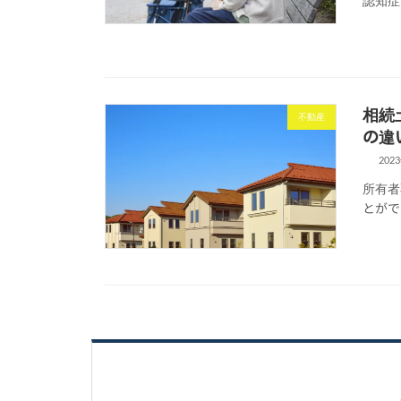
認知症
相続
不動産
の違
202
所有者
とがで