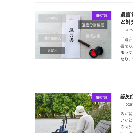
遺言
相続問題
と対
202
「遺言
書を残
まうケ
たり、
認知
相続問題
202
親が認
いなど
の制約