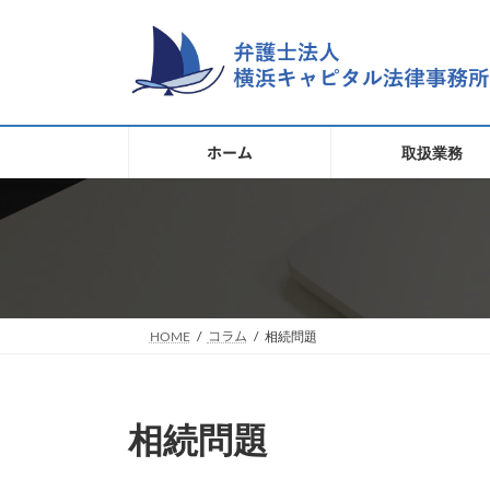
コ
ナ
ン
ビ
テ
ゲ
ン
ー
ツ
シ
へ
ョ
ホーム
取扱業務
ス
ン
キ
に
移
ッ
動
プ
HOME
コラム
相続問題
相続問題