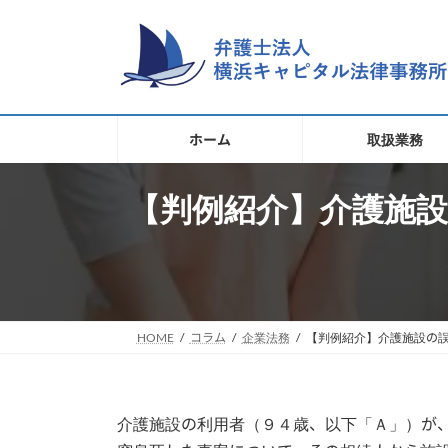
コ
ナ
ン
ビ
テ
ゲ
ン
ー
ツ
シ
へ
ョ
ホーム
取扱業務
ス
ン
キ
に
移
【判例紹介】介護施設
ッ
動
プ
HOME
コラム
企業法務
【判例紹介】介護施設の
介護施設の利用者（９４歳、以下「Ａ」）が