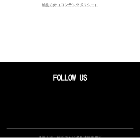
編集方針（コンテンツポリシー）
FOLLOW US
ア
ア
ア
イ
イ
イ
コ
コ
コ
ン
ン
ン
リ
リ
リ
ン
ン
ン
ク
ク
ク
弁護士法人横浜キャピタル法律事務所