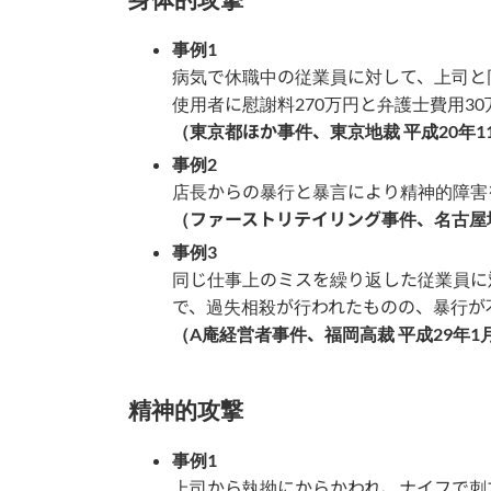
事例1
病気で休職中の従業員に対して、上司と
使用者に慰謝料270万円と弁護士費用3
（東京都ほか事件、東京地裁 平成20年1
事例2
店長からの暴行と暴言により精神的障害
（ファーストリテイリング事件、名古屋地
事例3
同じ仕事上のミスを繰り返した従業員に
で、過失相殺が行われたものの、暴行が
（A庵経営者事件、福岡高裁 平成29年1
精神的攻撃
事例1
上司から執拗にからかわれ、ナイフで刺