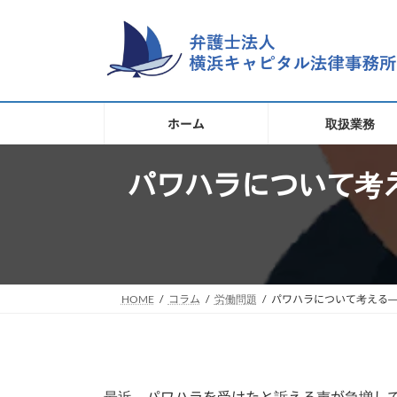
コ
ナ
ン
ビ
テ
ゲ
ン
ー
ツ
シ
へ
ョ
ホーム
取扱業務
ス
ン
キ
に
移
パワハラについて考
ッ
動
プ
HOME
コラム
労働問題
パワハラについて考える
最近、パワハラを受けたと訴える声が急増し