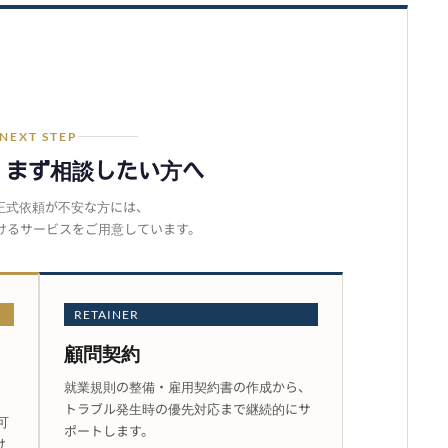
NEXT STEP
、まず相談したい方へ
正式依頼が不安な方には、
けるサービスをご用意しています。
RETAINER
顧問契約
就業規則の整備・雇用契約書の作成から、
トラブル発生時の優先対応まで継続的にサ
可
ポートします。
け