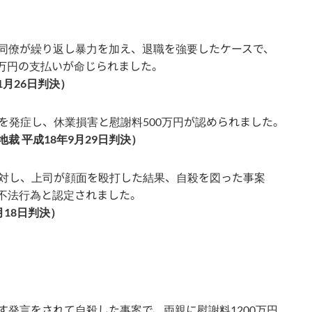
同僚が繰り返し暴力を加え、退職を強要したケースで、
0万円の支払いが命じられました。
1月26日判決）
を発症し、休業損害と慰謝料500万円が認められました。
裁 平成18年9月29日判決）
対し、上司が顔面を殴打した結果、自殺を図った事案
不法行為と認定されました。
月18日判決）
す発言をされて自殺した事案で、両親に慰謝料1200万円