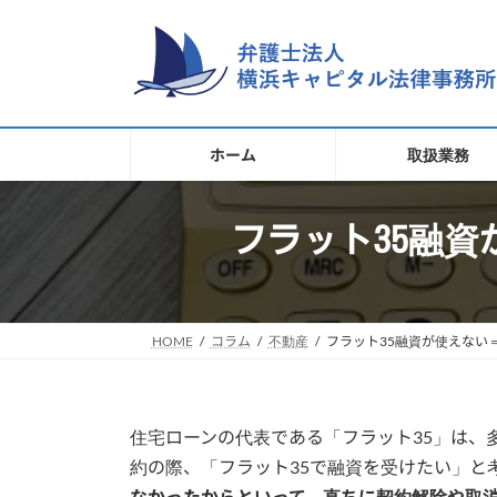
コ
ナ
ン
ビ
テ
ゲ
ン
ー
ツ
シ
へ
ョ
ホーム
取扱業務
ス
ン
キ
に
移
ッ
フラット35融
動
プ
HOME
コラム
不動産
フラット35融資が使えない
住宅ローンの代表である「フラット35」は、
約の際、「フラット35で融資を受けたい」と
なかったからといって、直ちに契約解除や取