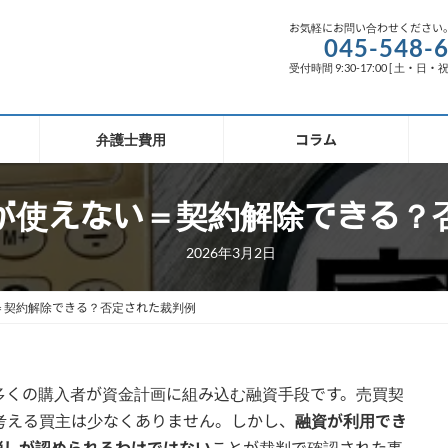
お気軽にお問い合わせください
045-548-
受付時間 9:30-17:00 [ 土・日・
弁護士費用
コラム
資が使えない＝契約解除できる？
2026年3月2日
＝契約解除できる？否定された裁判例
多くの購入者が資金計画に組み込む融資手段です。売買契
考える買主は少なくありません。しかし、
融資が利用でき
消しが認められるわけではない
ことが裁判で確認された事