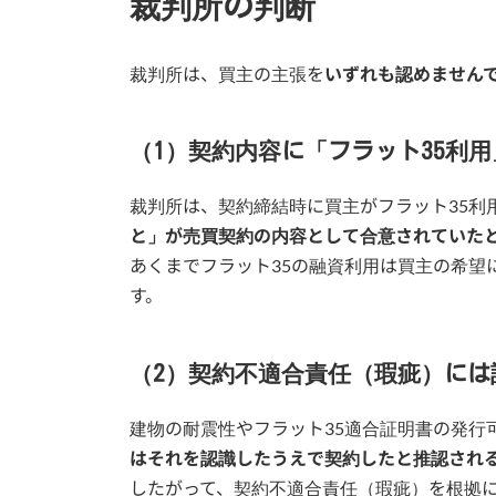
裁判所の判断
裁判所は、買主の主張を
いずれも認めません
（1）契約内容に「フラット35利
裁判所は、契約締結時に買主がフラット35利
と」が売買契約の内容として合意されていた
あくまでフラット35の融資利用は買主の希望
す。
（2）契約不適合責任（瑕疵）には
建物の耐震性やフラット35適合証明書の発行
はそれを認識したうえで契約したと推認され
したがって、契約不適合責任（瑕疵）を根拠