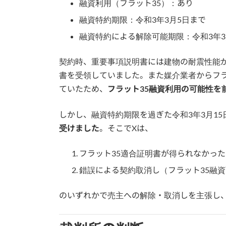
融資利用（フラット35）：あり
融資特約期限：令和3年3月5日まで
融資特約による解除可能期限：令和3年3
契約時、重要事項説明書には建物の耐震性能
書を受領していました。また媒介業者からフラ
ていたため、
フラット35融資利用の可能性を
しかし、融資特約期限を過ぎた令和3年3月15
受けました
。そこでXは、
フラット35適合証明書が得られなかっ
錯誤による契約取消し（フラット35融
のいずれかで売主への解除・取消しを主張し