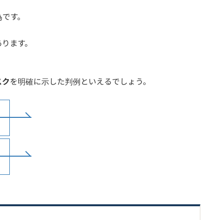
為です。
、
あります。
スク
を明確に示した判例といえるでしょう。