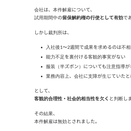
会社は、本件解雇について、
試用期間中の
留保解約権の行使として有効
で
しかし裁判所は、
入社後1〜2週間で成果を求めるのは不相
能力不足を裏付ける客観的事実がない
服装（半ズボン）についても注意指導が
業務内容上、会社に支障が生じていたと
として、
客観的合理性・社会的相当性を欠く
と判断し
その結果、
本件解雇は無効とされました。