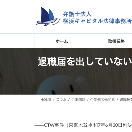
コ
ナ
ン
ビ
テ
ゲ
ン
ー
ツ
シ
へ
ョ
ホーム
取扱業務
ス
ン
キ
に
移
退職届を出していない
ッ
動
プ
HOME
コラム
労働問題
企業側労働問題
退職届
――CTW事件（東京地裁 令和7年6月30日判