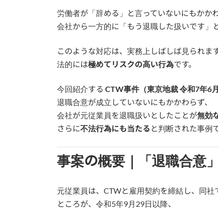
労働者が「辞める」と言っていないにもかか
会社から一方的に「もう退職した扱いです」
このような対応は、実務上しばしば見られま
法的には
極めてリスクの高い行為
です。
今回紹介する
CTW事件（東京地裁 令和7年6
退職合意が成立していないにもかかわらず、
会社が元従業員を退職扱いとしたことが
無効
さらに
不法行為にも当たる
と判断された事例
事案の概要｜「退職合意
元従業員は、CTWと雇用契約を締結し、同社
ところが、令和5年9月29日以降、