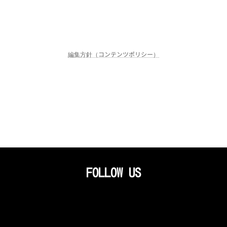
編集方針（コンテンツポリシー）
FOLLOW US
ア
ア
ア
イ
イ
イ
コ
コ
コ
ン
ン
ン